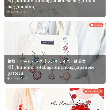
様】/kimono totabag/japanese bag /lunch
bag /muslim/
2023年3月26日
Column
着物×トートバッグ【ランチサイズ・雛菊文
様】/kimono Totabag/lunchbag/japanese
pattern
2023年3月24日
Kimono hijab