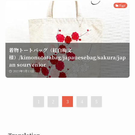
Bags
着物トートバッグ（紅白梅文
様）/kimonototabag/japanesebag/sakura/jap
an sourvenior
2023年3月13日
1
2
3
4
5