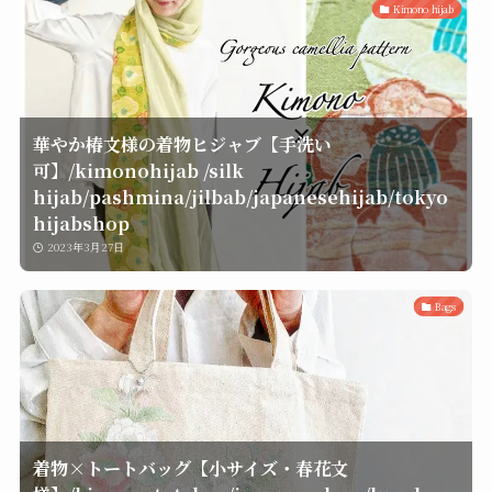
Kimono hijab
華やか椿文様の着物ヒジャブ【手洗い
可】/kimonohijab /silk
hijab/pashmina/jilbab/japanesehijab/tokyo
hijabshop
2023年3月27日
Bags
着物×トートバッグ【小サイズ・春花文