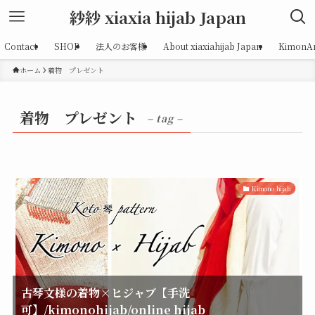
紗紗 xiaxia hijab Japan
Contact
SHOP
法人のお客様
About xiaxiahijab Japan
KimonAr
ホーム
着物 プレゼント
着物 プレゼント
– tag –
Kimono hijab
古琴文様の着物×ヒジャブ【手洗
可】/kimonohijab/online hijab