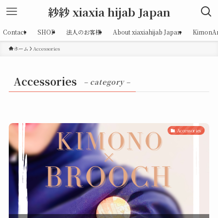
紗紗 xiaxia hijab Japan
Contact
SHOP
法人のお客様
About xiaxiahijab Japan
KimonAr
ホーム
Accessories
Accessories
– category –
Accessories