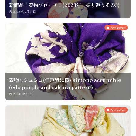
新商品！着物ブローチ！(2023年 振り返りその3)
2023年12月31日
Accessories
着物×シュシュ(江戸紫に桜) kimono scrunchie
(edo purple and sakura pattern)
2023年2月1日
Accessories