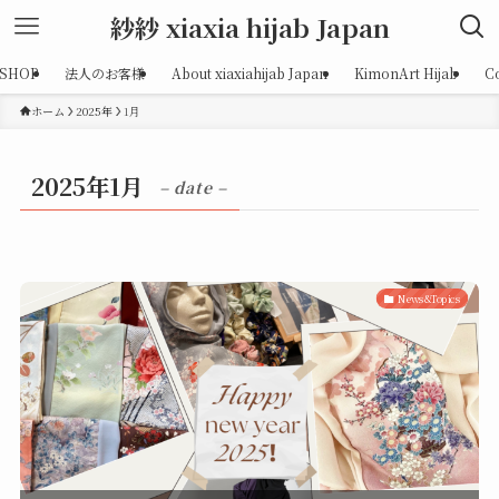
紗紗 xiaxia hijab Japan
SHOP
法人のお客様
About xiaxiahijab Japan
KimonArt Hijab
C
ホーム
2025年
1月
2025年1月
– date –
News&Topics