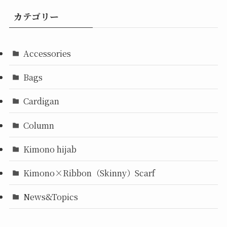
カテゴリー
Accessories
Bags
Cardigan
Column
Kimono hijab
Kimono×Ribbon（Skinny）Scarf
News&Topics