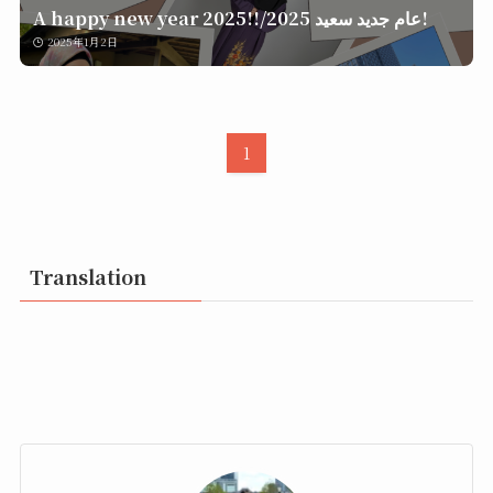
A happy new year 2025!!/عام جديد سعيد 2025!
2025年1月2日
1
Translation