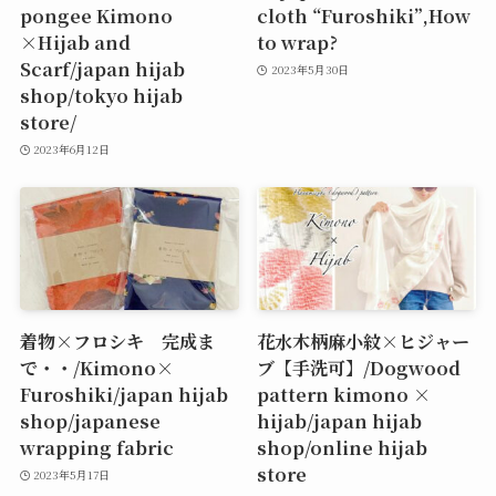
pongee Kimono
cloth “Furoshiki”,How
×Hijab and
to wrap?
Scarf/japan hijab
2023年5月30日
shop/tokyo hijab
store/
2023年6月12日
着物×フロシキ 完成ま
花水木柄麻小紋×ヒジャー
で・・/Kimono×
ブ【手洗可】/Dogwood
Furoshiki/japan hijab
pattern kimono ×
shop/japanese
hijab/japan hijab
wrapping fabric
shop/online hijab
store
2023年5月17日