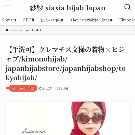
紗紗 xiaxia hijab Japan
Contact
SHOP
法人のお客様
About xiaxiahijab Japan
KimonAr
ホーム
Kimono hijab
【手洗可】クレマチス文様の着物×ヒジ
ャブ/kimonohijab/
japanhijabstore/japanhijabshop/to
kyohijab/
Kimono hijab
2023年3月20日