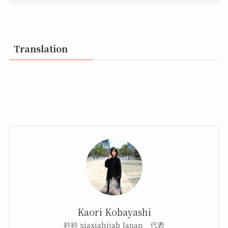
Translation
Kaori Kobayashi
紗紗 xiaxiahijab Japan 代表