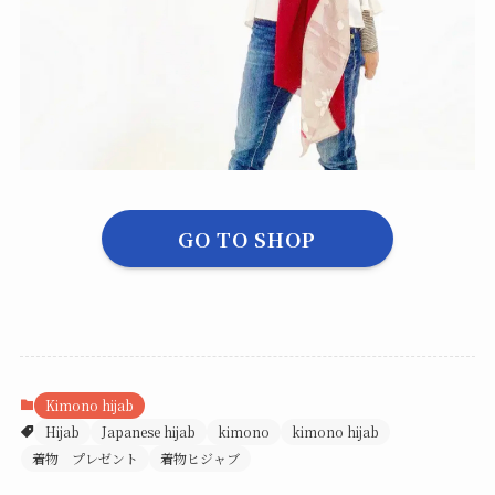
GO TO SHOP
Kimono hijab
Hijab
Japanese hijab
kimono
kimono hijab
着物 プレゼント
着物ヒジャブ