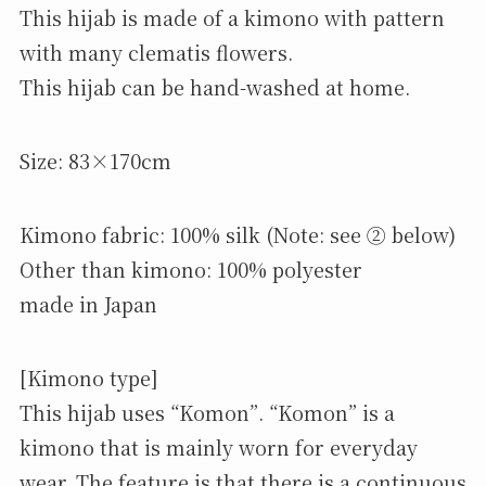
This hijab is made of a kimono with pattern
with many clematis flowers.
This hijab can be hand-washed at home.
Size: 83×170cm
Kimono fabric: 100% silk (Note: see ② below)
Other than kimono: 100% polyester
made in Japan
[Kimono type]
This hijab uses “Komon”. “Komon” is a
kimono that is mainly worn for everyday
wear. The feature is that there is a continuous