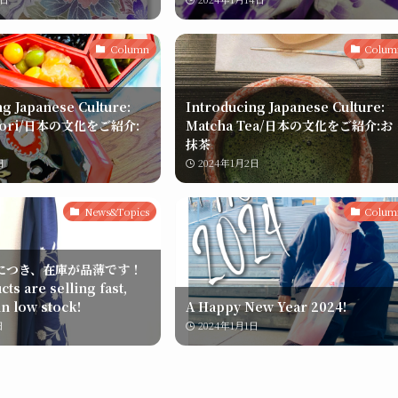
Column
Colum
g Japanese Culture:
Introducing Japanese Culture:
Ryori/日本の文化をご紹介:
Matcha Tea/日本の文化をご紹介:お
抹茶
日
2024年1月2日
News&Topics
Colum
につき、在庫が品薄です！
ts are selling fast,
in low stock!
A Happy New Year 2024!
日
2024年1月1日