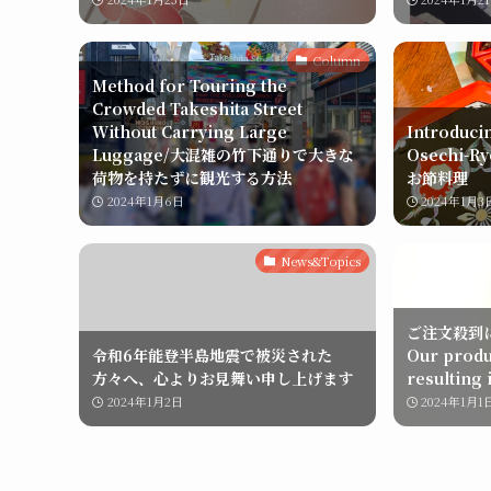
Column
Method for Touring the
Crowded Takeshita Street
Without Carrying Large
Introducin
Luggage/大混雑の竹下通りで大きな
Osechi-
荷物を持たずに観光する方法
お節料理
2024年1月6日
2024年1月3
News&Topics
ご注文殺到
令和6年能登半島地震で被災された
Our produc
方々へ、心よりお見舞い申し上げます
resulting 
2024年1月2日
2024年1月1