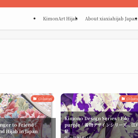
KimonArt Hijab
About xiaxiahijab Japan
Column
Colum
Kimono Design Series : Edo
nger to Friend：
purple / 着物デザインシリーズ：江
d Hijab in Japan
紫
1日
2024年1月14日