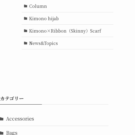
Column
Kimono hijab
Kimono×Ribbon（Skinny）Scarf
News&Topics
カテゴリー
Accessories
Bags