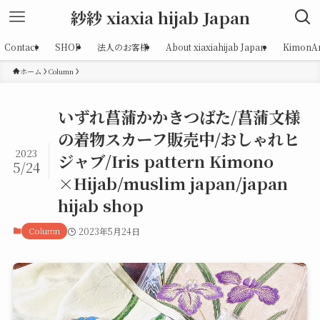
紗紗 xiaxia hijab Japan
Contact
SHOP
法人のお客様
About xiaxiahijab Japan
KimonAr
ホーム
Column
いずれ菖蒲かかきつばた/菖蒲文様
の着物スカーフ販売中/おしゃれヒ
2023
ジャブ/Iris pattern Kimono
5/24
×Hijab/muslim japan/japan
hijab shop
Column
2023年5月24日