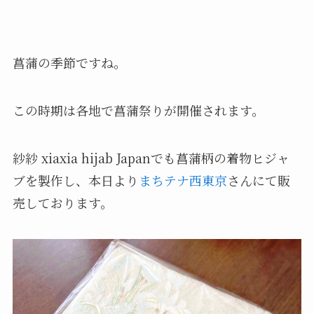
菖蒲の季節ですね。
この時期は各地で菖蒲祭りが開催されます。
紗紗 xiaxia hijab Japanでも菖蒲柄の着物ヒジャ
ブを製作し、本日より
まちテナ西東京
さんにて販
売しております。