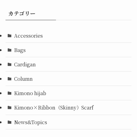
カテゴリー
Accessories
Bags
Cardigan
Column
Kimono hijab
Kimono×Ribbon（Skinny）Scarf
News&Topics