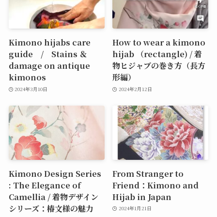
Kimono hijabs care
How to wear a kimono
guide / Stains ＆
hijab （rectangle) / 着
damage on antique
物ヒジャブの巻き方（長方
kimonos
形編）
2024年3月10日
2024年2月12日
Kimono Design Series
From Stranger to
: The Elegance of
Friend：Kimono and
Camellia / 着物デザイン
Hijab in Japan
シリーズ：椿文様の魅力
2024年1月21日