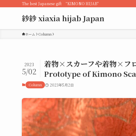
The best Japanese gift ”KIMONO HIJAB"
紗紗 xiaxia hijab Japan
ホーム
Column
着物×スカーフや着物×フ
2023
5/02
Prototype of Kimono Sc
Column
2023年5月2日