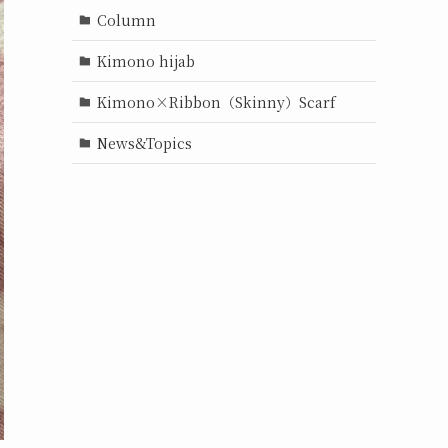
Column
Kimono hijab
Kimono×Ribbon（Skinny）Scarf
News&Topics