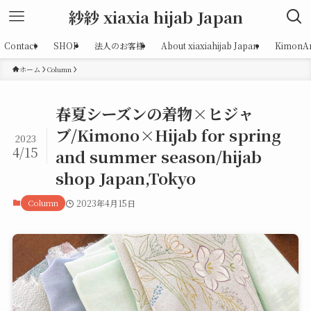
紗紗 xiaxia hijab Japan
Contact
SHOP
法人のお客様
About xiaxiahijab Japan
KimonAr
ホーム
Column
春夏シーズンの着物×ヒジャ
ブ/Kimono×Hijab for spring
2023
4/15
and summer season/hijab
shop Japan,Tokyo
Column
2023年4月15日