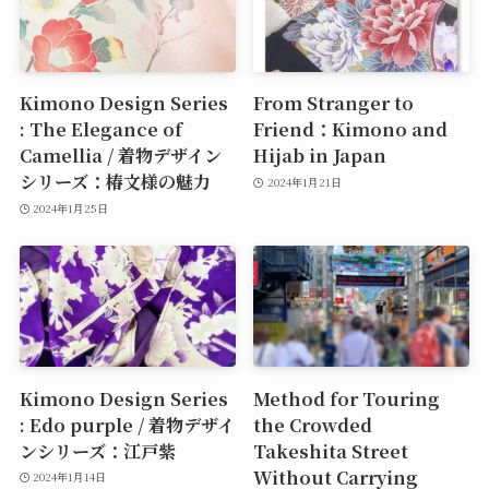
Kimono Design Series
From Stranger to
: The Elegance of
Friend：Kimono and
Camellia / 着物デザイン
Hijab in Japan
シリーズ：椿文様の魅力
2024年1月21日
2024年1月25日
Kimono Design Series
Method for Touring
: Edo purple / 着物デザイ
the Crowded
ンシリーズ：江戸紫
Takeshita Street
Without Carrying
2024年1月14日