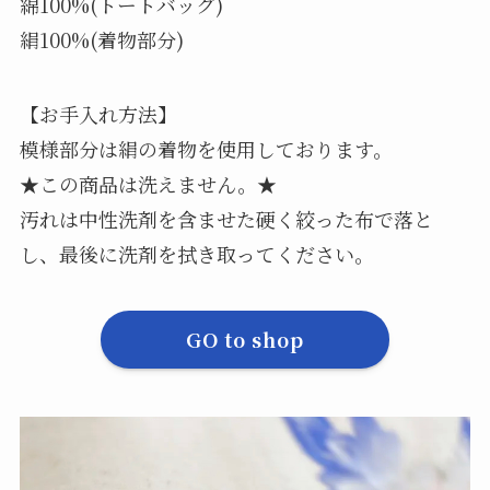
綿100%(トートバッグ)
絹100%(着物部分)
【お手入れ方法】
模様部分は絹の着物を使用しております。
★この商品は洗えません。★
汚れは中性洗剤を含ませた硬く絞った布で落と
し、最後に洗剤を拭き取ってください。
GO to shop