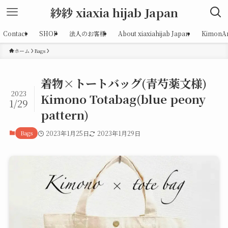
紗紗 xiaxia hijab Japan
Contact
SHOP
法人のお客様
About xiaxiahijab Japan
KimonAr
ホーム
Bags
着物×トートバッグ(青芍薬文様)
2023
Kimono Totabag(blue peony
1/29
pattern)
Bags
2023年1月25日
2023年1月29日