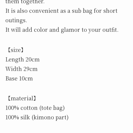
them together.
It is also convenient as a sub bag for short
outings.
It will add color and glamor to your outfit.
【size】
Length 20cm
Width 29cm
Base 10cm
【material】
100% cotton (tote bag)
100% silk (kimono part)