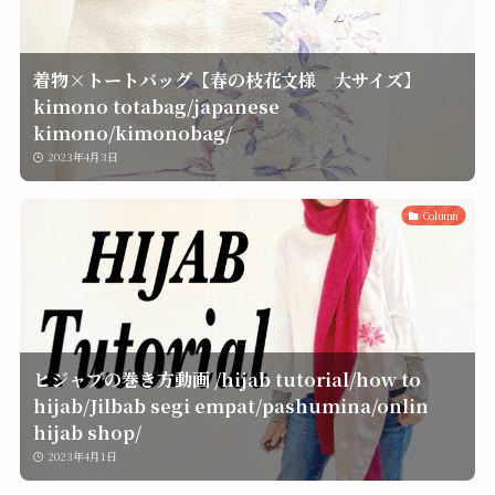
着物×トートバッグ【春の枝花文様 大サイズ】
kimono totabag/japanese
kimono/kimonobag/
2023年4月3日
Column
ヒジャブの巻き方動画 /hijab tutorial/how to
hijab/Jilbab segi empat/pashumina/onlin
hijab shop/
2023年4月1日