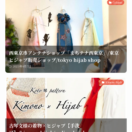
Column
西東京市アンテナショップ「まちテナ西東京」/東京
ヒジャブ販売ショップ/tokyo hijab shop
2023年4月7日
Kimono hijab
古琴文様の着物×ヒジャブ【手洗