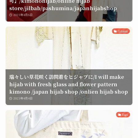
可】/kimonohijab/online hijab
store/jilbab/pashumina/japanhijabshop
2023年4月6日
Column
瑞々しい草花咲く訪問着をヒジャブに/I will make
hijab with fresh glass and flower pattern
kimono /japan hijab shop /onlien hijab shop
2023年4月4日
Bags