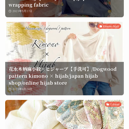
wrapping fabric
2023年5月17日
Kimono hijab
花水木柄麻小紋×ヒジャーブ【手洗可】/Dogwood
pattern kimono × hijab/japan hijab
shop/online hijab store
2023年4月24日
Column