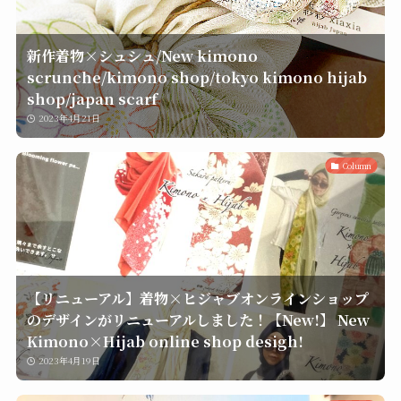
新作着物×シュシュ/New kimono
scrunche/kimono shop/tokyo kimono hijab
shop/japan scarf
2023年4月21日
Column
【リニューアル】着物×ヒジャブオンラインショップ
のデザインがリニューアルしました！【New!】 New
Kimono×Hijab online shop desigh!
2023年4月19日