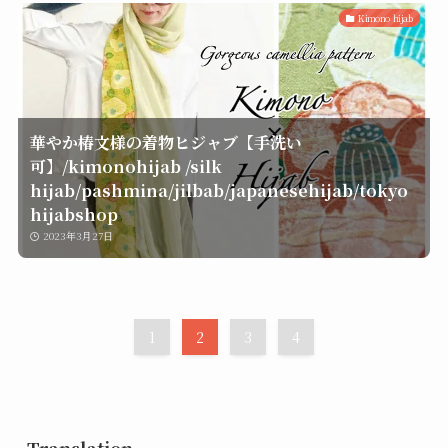
Kimono hijab
華やか椿文様の着物ヒジャブ【手洗い
可】/kimonohijab /silk
hijab/pashmina/jilbab/japanesehijab/tokyo
hijabshop
2023年3月27日
1
2
3
4