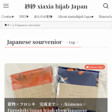
紗紗 xiaxia hijab Japan
Contact
SHOP
法人のお客様
About xiaxiahijab Japan
KimonAr
ホーム
Japanese sourvenior
Japanese sourvenior
– tag –
Kimono hijab
着物×フロシキ 完成まで・・/Kimono×
Furoshiki/japan hijab shop/japanese