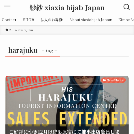
紗紗 xiaxia hijab Japan
Contact
SHOP
法人のお客様
About xiaxiahijab Japan
KimonAr
ホーム
harajuku
harajuku
– tag –
News&Topics
ご好評につき12月以降も原宿にて催事出店延長しま