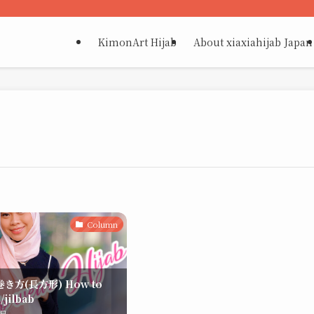
KimonArt Hijab
About xiaxiahijab Japan
Column
き方(長方形) How to
/jilbab
9日