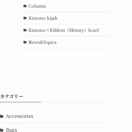
Column
Kimono hijab
Kimono×Ribbon（Skinny）Scarf
News&Topics
カテゴリー
Accessories
Bags