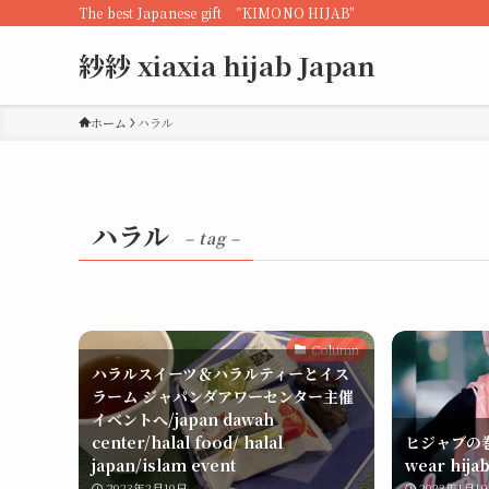
The best Japanese gift ”KIMONO HIJAB"
紗紗 xiaxia hijab Japan
ホーム
ハラル
ハラル
– tag –
Column
ハラルスイーツ＆ハラルティーとイス
ラーム ジャパンダアワーセンター主催
イベントへ/japan dawah
center/halal food/ halal
ヒジャブの巻
japan/islam event
wear hijab
2023年2月10日
2023年1月1