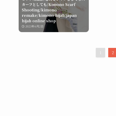
カーフとしても/Kimono Scarf
Shooting/kimono
remake/kimono hijab/japan
hijab online shop
2023年6月2日
1
2