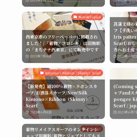
News&Topics
菖蒲文様の
フ【手洗い可
西東京市のフリーペーパーに掲載され
Iris patt
ました！/「着物×フロシキ」は田無駅
Scarf/
の「まちテナ西東京」にて販売中です
方へお土産
2023年7月4日
2023年6月2
Kimono×Ribbon（Skinny）Scarf
【新発売】絹100%着物×リボンスカ
(Coming
ーフ/お洒落スカーフ/New!Silk
ャブandスカ
Kimono×Ribbon（Skinny）
pongee K
Scarf
Scarf / ja
2023年6月8日
2023年6月7
着物リメイクスカーフのオンラインシ
Column
ョップ用撮影/着物ヒジャブとしてもス