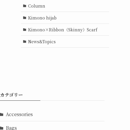
Column
Kimono hijab
Kimono×Ribbon（Skinny）Scarf
News&Topics
カテゴリー
Accessories
Bags