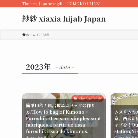
The best Japanese gift ”KIMONO HIJAB"
紗紗 xiaxia hijab Japan
ホーム
2023年
2023年
– date –
Kimono hijab
簡単10秒！風呂敷エコバッグの作り
方/How to bag of Kimono×
ムスリムの
Furoshiki/Les sacs simples sont
京、西武新
fabriques a partir de tissu
ャブを！Our 
furoshiki issu de kimonos.
station,Ni
2023年8月22日
2023年8月1