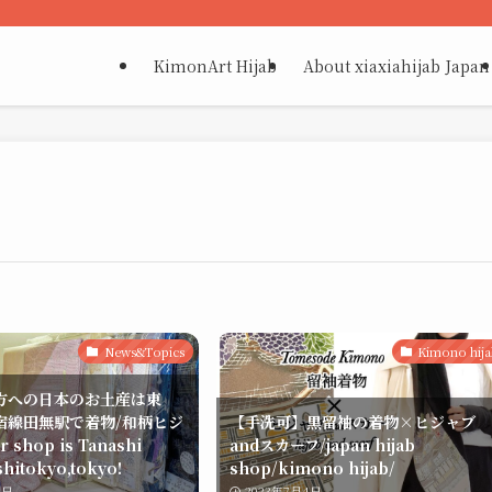
KimonArt Hijab
About xiaxiahijab Japan
News&Topics
Kimono hij
方への日本のお土産は東
宿線田無駅で着物/和柄ヒジ
【手洗可】黒留袖の着物×ヒジャブ
shop is Tanashi
andスカーフ/japan hijab
shitokyo,tokyo!
shop/kimono hijab/
8日
2023年7月4日