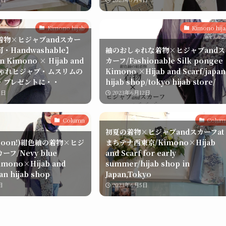
Kimono hijab
Kimono hij
着物×ヒジャブandスカー
・Handwashable】
紬のおしゃれな着物×ヒジャブandス
ern Kimono × Hijab and
カーフ/Fashionable Silk pongee
おしゃれヒジャブ・ムスリムの
Kimono ×Hijab and Scarf/japan
・プレゼントに・・
hijab shop/tokyo hijab store/
2日
2023年6月12日
Column
Colum
初夏の着物×ヒジャブandスカーフat
 soon!)紺色紬の着物×ヒジ
まちテナ西東京/Kimono×Hijab
ーフ/Nevy blue
and Scarf for early
imono×Hijab and
summer/hijab shop in
pan hijab shop
Japan,Tokyo
日
2023年6月5日